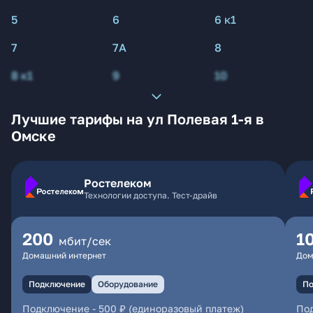
5
6
6 к1
7
7А
8
8 к1
9
10
Лучшие тарифы на ул Полевая 1-я в
Омске
Ростелеком
Технологии доступа. Тест-драйв
200
1
мбит/сек
Домашний интернет
Дом
Подключение
Оборудование
По
Подключение
-
500 ₽ (единоразовый платеж)
По