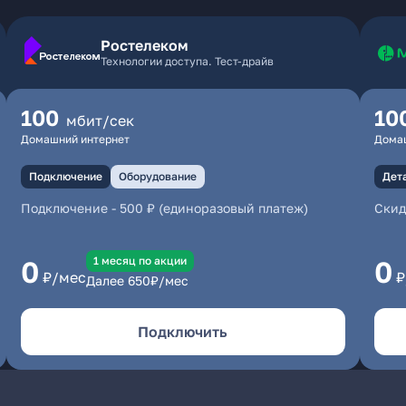
Ростелеком
Технологии доступа. Тест-драйв
100
10
мбит/сек
Домашний интернет
Дома
Подключение
Оборудование
Дет
Подключение
-
500 ₽ (единоразовый платеж)
Скид
1 месяц по акции
0
0
₽/мес
₽
Далее
650
₽/мес
Подключить