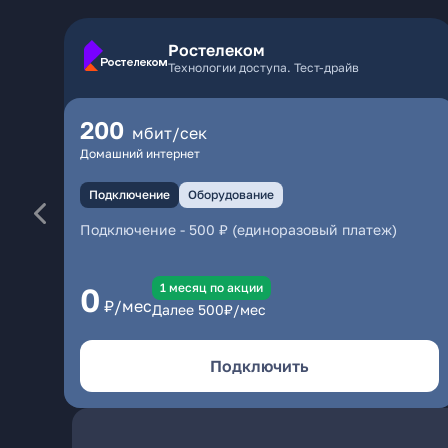
Ростелеком
Технологии доступа. Тест-драйв
200
мбит/сек
Домашний интернет
Подключение
Оборудование
Подключение
-
500 ₽ (единоразовый платеж)
1 месяц по акции
0
₽/мес
Далее
500
₽/мес
Подключить