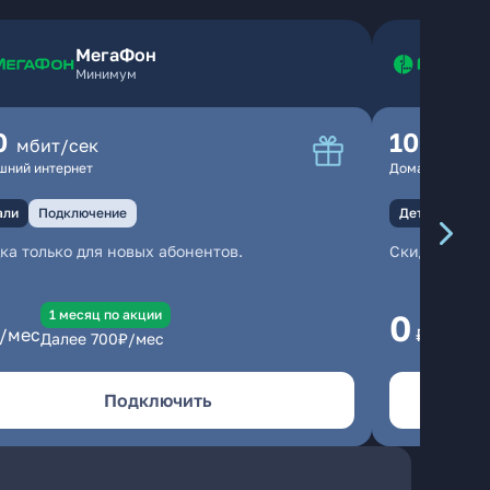
МегаФон
Минимум
0
100
мбит/сек
мбит
шний интернет
Домашний инте
али
Подключение
Детали
Под
ка только для новых абонентов.
Скидка тольк
1 месяц по акции
1
0
/мес
₽/мес
Далее
700
₽/мес
Да
Подключить