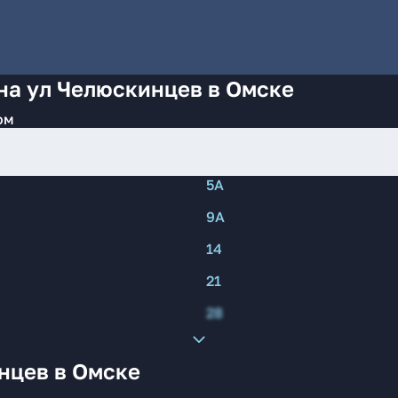
на ул Челюскинцев в Омске
ом
5А
9А
14
21
28
нцев в Омске