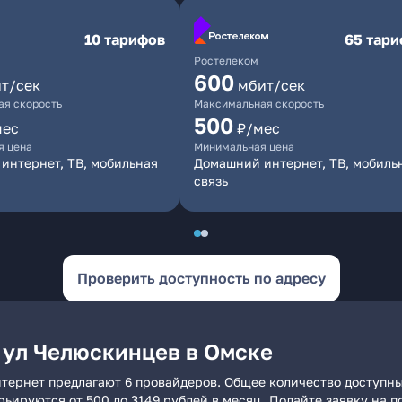
10 тарифов
65 тар
Ростелеком
600
т/сек
мбит/сек
я скорость
Максимальная скорость
500
мес
₽/мес
я цена
Минимальная цена
интернет, ТВ, мобильная
Домашний интернет, ТВ, мобиль
связь
Проверить доступность по адресу
 ул Челюскинцев в Омске
тернет предлагают 6 провайдеров. Общее количество доступны
арьируются от 500 до 3149 рублей в месяц. Подайте заявку на