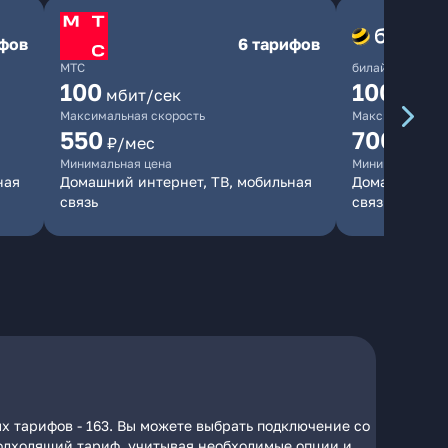
ифов
6 тарифов
МТС
билайн
100
1000
мбит/сек
мби
Максимальная скорость
Максимальная 
550
700
₽/мес
₽/мес
Минимальная цена
Минимальная ц
ная
Домашний интернет, ТВ, мобильная
Домашний инт
связь
связь
х тарифов - 163. Вы можете выбрать подключение со
 подходящий тариф, учитывая необходимые опции и