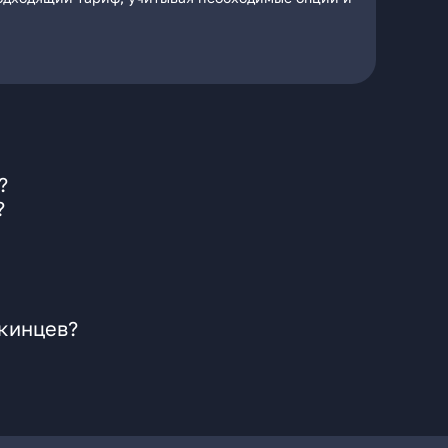
?
?
скинцев?