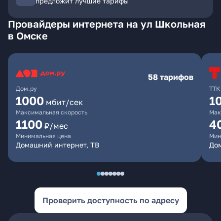
предложит лучшие тарифы
Провайдеры интернета на ул Школьная
в Омске
58 тарифов
Дом.ру
ТТК
1000
1
мбит/сек
Максимальная скорость
Мак
1100
4
₽/мес
Минимальная цена
Мин
Домашний интернет, ТВ
Дом
Проверить доступность по адресу