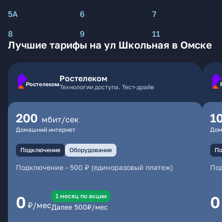
5А
6
7
8
9
11
Лучшие тарифы на ул Школьная в Омске
Ростелеком
Технологии доступа. Тест-драйв
200
1
мбит/сек
Домашний интернет
Дом
Подключение
Оборудование
По
Подключение
-
500 ₽ (единоразовый платеж)
По
1 месяц по акции
0
0
₽/мес
Далее
500
₽/мес