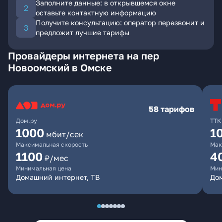
Заполните данные: в открывшемся окне
оставьте контактную информацию
Получите консультацию: оператор перезвонит и
предложит лучшие тарифы
Провайдеры интернета на пер
Новоомский в Омске
58 тарифов
Дом.ру
ТТК
1000
1
мбит/сек
Максимальная скорость
Мак
1100
4
₽/мес
Минимальная цена
Мин
Домашний интернет, ТВ
Дом