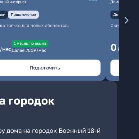
шний интернет
Домашний инте
али
Подключение
Детали
Под
ка только для новых абонентов.
Скидка тольк
1 месяц по акции
1
0
/мес
₽/мес
Далее
700
₽/мес
Да
Подключить
а городок
ру дома на городок Военный 18-й