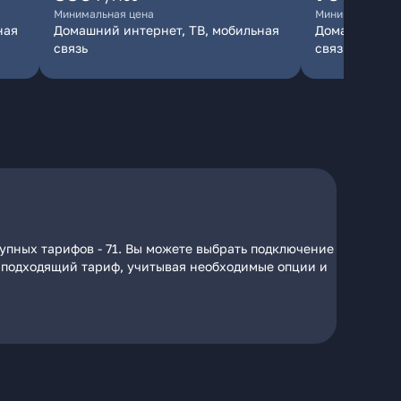
Минимальная цена
Минимальная ц
ная
Домашний интернет, ТВ, мобильная
Домашний инт
связь
связь
упных тарифов - 71. Вы можете выбрать подключение
на подходящий тариф, учитывая необходимые опции и