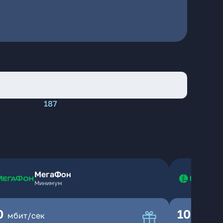
187
МегаФон
Минимум
0
100
мбит/сек
мбит