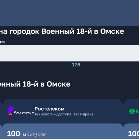
на городок Военный 18-й в Омске
ом
176
нный 18-й в Омске
Ростелеком
Технологии доступа. Тест-драйв
100
10
мбит/сек