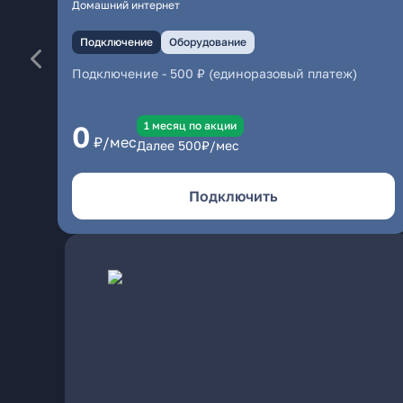
Домашний интернет
Подключение
Оборудование
Подключение
-
500 ₽ (единоразовый платеж)
1 месяц по акции
0
₽/мес
Далее
500
₽/мес
Подключить