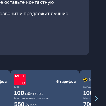
е оставьте контактную
резвонит и предложит лучшие
ифов
6 тарифов
МТС
билайн
100
1000
мбит/сек
мби
Максимальная скорость
Максимальная 
550
700
₽/мес
₽/мес