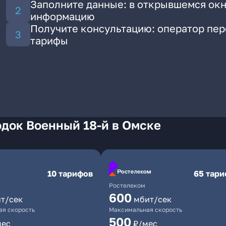
Заполните данные: в открывшемся окн
информацию
Получите консультацию: оператор пе
тарифы
док Военный 18-й в Омске
10 тарифов
65 тар
Ростелеком
600
т/сек
мбит/сек
я скорость
Максимальная скорость
500
мес
₽/мес