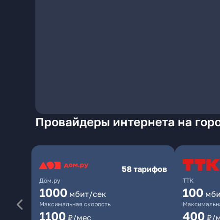
Провайдеры интернета на горо
58 тарифов
Дом.ру
ТТК
1000
100
мбит/сек
мби
Максимальная скорость
Максимальна
1100
400
₽/мес
₽/