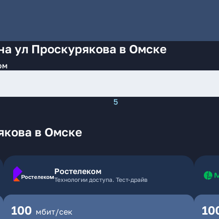
на ул Проскурякова в Омске
ом
5
якова в Омске
Ростелеком
Технологии доступа. Тест-драйв
100
10
мбит/сек