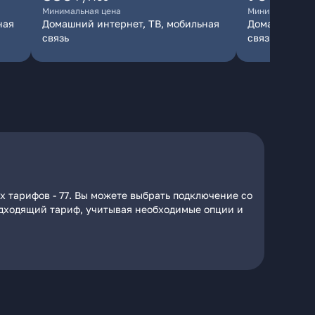
Минимальная цена
Минимальная ц
ная
Домашний интернет, ТВ, мобильная
Домашний инт
связь
связь
х тарифов - 77. Вы можете выбрать подключение со
подходящий тариф, учитывая необходимые опции и