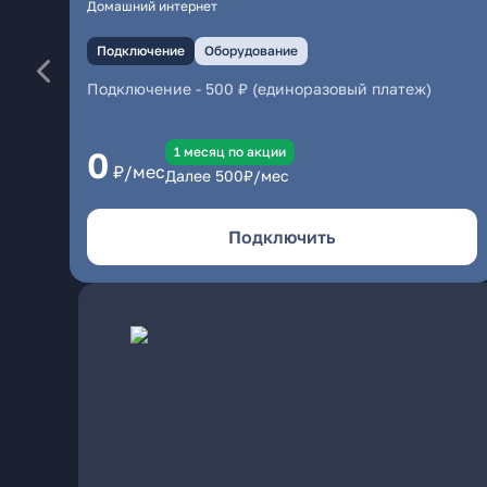
Домашний интернет
Подключение
Оборудование
Подключение
-
500 ₽ (единоразовый платеж)
1 месяц по акции
0
₽/мес
Далее
500
₽/мес
Подключить