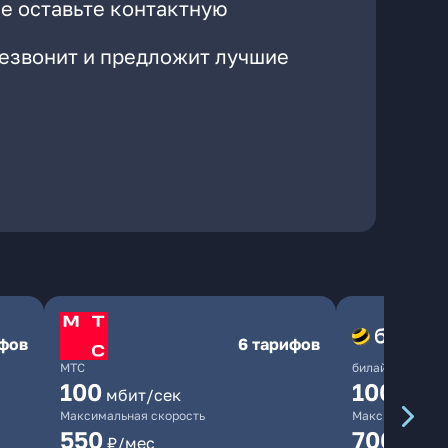
е оставьте контактную
резвонит и предложит лучшие
ифов
6 тарифов
МТС
билайн
100
1000
мбит/сек
мби
Максимальная скорость
Максимальная 
550
700
₽/мес
₽/мес