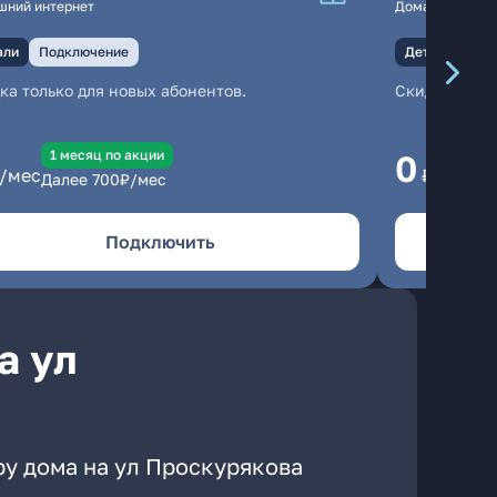
шний интернет
Домашний инте
али
Подключение
Детали
Под
ка только для новых абонентов.
Скидка тольк
1 месяц по акции
1
0
/мес
₽/мес
Далее
700
₽/мес
Да
Подключить
а ул
ру дома на ул Проскурякова