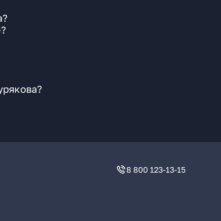
а?
е?
урякова?
8 800 123-13-15