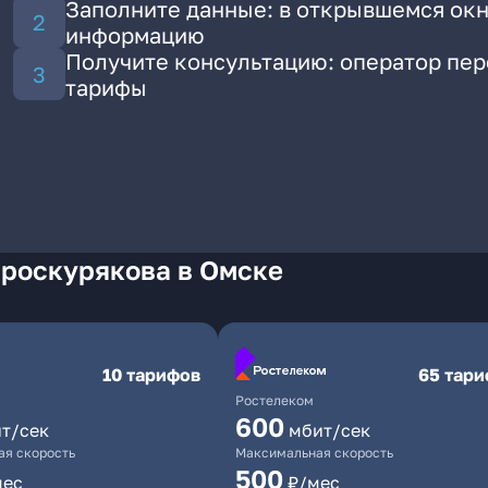
Заполните данные: в открывшемся окн
информацию
Получите консультацию: оператор пе
тарифы
Проскурякова в Омске
10 тарифов
65 тар
Ростелеком
600
т/сек
мбит/сек
я скорость
Максимальная скорость
500
мес
₽/мес