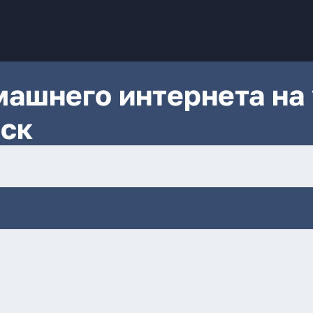
ашнего интернета на 
мск