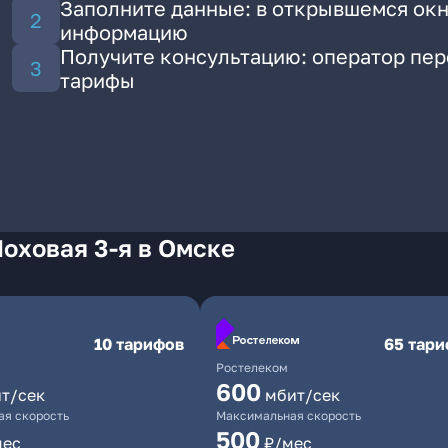
Заполните данные: в открывшемся окн
информацию
Получите консультацию: оператор пе
тарифы
оховая 3-я в Омске
10 тарифов
65 тар
Ростелеком
600
т/сек
мбит/сек
я скорость
Максимальная скорость
500
мес
₽/мес