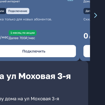
шний интернет
Домашний инте
али
Подключение
Детали
Под
ка только для новых абонентов.
Скидка тольк
1 месяц по акции
1
0
/мес
₽/мес
Далее
700
₽/мес
Да
Подключить
а ул Моховая 3-я
у дома на ул Моховая 3-я