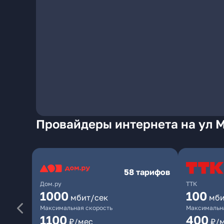
Провайдеры интернета на ул М
58 тарифов
Дом.ру
ТТК
1000
100
мбит/сек
мби
Максимальная скорость
Максимальна
1100
400
₽/мес
₽/