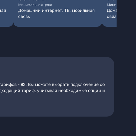
Минимальная цена
Минимальная ц
ная
Домашний интернет, ТВ, мобильная
Домашний инт
связь
связь
тарифов - 92. Вы можете выбрать подключение со
подходящий тариф, учитывая необходимые опции и