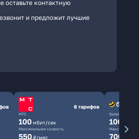
е оставьте контактную
резвонит и предложит лучшие
ифов
6 тарифов
МТС
билайн
100
1000
мбит/сек
мби
Максимальная скорость
Максимальная 
550
700
₽/мес
₽/мес