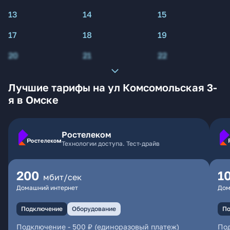
13
14
15
17
18
19
20
21
22
Лучшие тарифы на ул Комсомольская 3-
я в Омске
Ростелеком
Технологии доступа. Тест-драйв
200
1
мбит/сек
Домашний интернет
Дом
Подключение
Оборудование
По
Подключение
-
500 ₽ (единоразовый платеж)
По