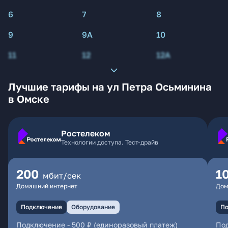
6
7
8
9
9А
10
11
12
12А
Лучшие тарифы на ул Петра Осьминина
в Омске
Ростелеком
Технологии доступа. Тест-драйв
200
1
мбит/сек
Домашний интернет
Дом
Подключение
Оборудование
По
Подключение
-
500 ₽ (единоразовый платеж)
По