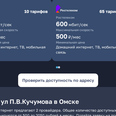
10 тарифов
65 тар
Ростелеком
600
т/сек
мбит/сек
я скорость
Максимальная скорость
500
мес
₽/мес
я цена
Минимальная цена
интернет, ТВ, мобильная
Домашний интернет, ТВ, мобиль
связь
Проверить доступность по адресу
 ул П.В.Кучумова в Омске
нтернет предлагают 2 провайдера. Общее количество доступных
рьируются от 500 до 2050 рублей в месяц. Подайте заявку на 