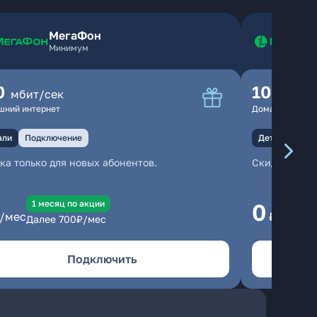
МегаФон
Минимум
0
100
мбит/сек
мбит
шний интернет
Домашний инте
али
Подключение
Детали
Под
ка только для новых абонентов.
Скидка тольк
1 месяц по акции
1
0
/мес
₽/мес
Далее
700
₽/мес
Да
Подключить