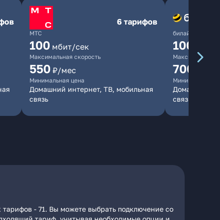
ифов
6 тарифов
МТС
билайн
100
1000
мбит/сек
мби
Максимальная скорость
Максимальная 
550
700
₽/мес
₽/мес
Минимальная цена
Минимальная ц
ная
Домашний интернет, ТВ, мобильная
Домашний инт
связь
связь
 тарифов - 71. Вы можете выбрать подключение со
подходящий тариф, учитывая необходимые опции и