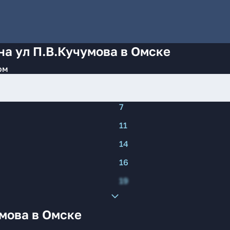
на ул П.В.Кучумова в Омске
ом
7
11
14
16
19
мова в Омске