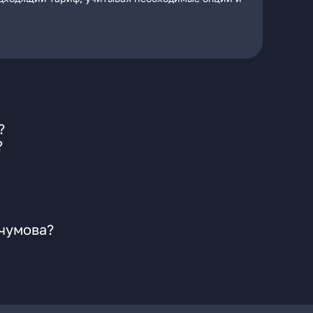
?
?
учумова?