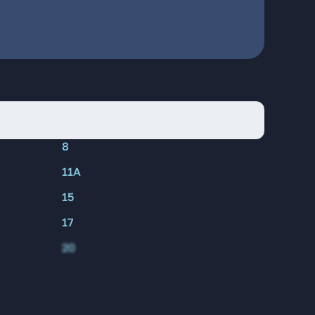
8
11А
15
17
20