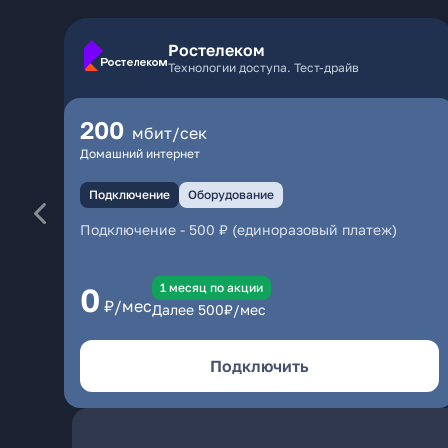
Ростелеком
Технологии доступа. Тест-драйв
200
мбит/сек
Домашний интернет
Подключение
Оборудование
Подключение
-
500 ₽ (единоразовый платеж)
1 месяц по акции
0
₽/мес
Далее
500
₽/мес
Подключить