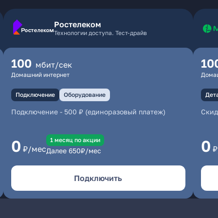
Ростелеком
Технологии доступа. Тест-драйв
100
10
мбит/сек
Домашний интернет
Дома
Подключение
Оборудование
Дет
Подключение
-
500 ₽ (единоразовый платеж)
Скид
1 месяц по акции
0
0
₽/мес
₽
Далее
650
₽/мес
Подключить