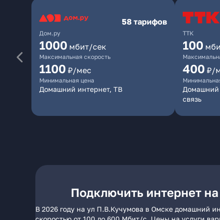
58 тарифов
Дом.ру
ТТК
1000
100
мбит/сек
мби
Максимальная скорость
Максимальна
1100
400
₽/мес
₽/
Минимальная цена
Минимальна
Домашний интернет, ТВ
Домашний 
связь
Подключить интернет на
В 2026 году на ул П.В.Кучумова в Омске домашний и
скоростью от 100 до 600 Мбит/с. Цены на услуги ва