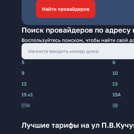
Найти провайдеров
Поиск провайдеров по адресу 
Воспользуйтесь поиском, чтобы найти свой д
5
6
9
10
12
13
15 к1
15А
17А
18
Лучшие тарифы на ул П.В.Кучу