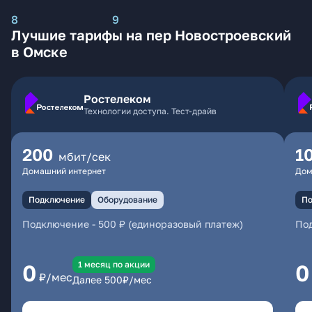
8
9
Лучшие тарифы на пер Новостроевский
в Омске
Ростелеком
Технологии доступа. Тест-драйв
200
1
мбит/сек
Домашний интернет
Дом
Подключение
Оборудование
По
Подключение
-
500 ₽ (единоразовый платеж)
По
1 месяц по акции
0
0
₽/мес
Далее
500
₽/мес