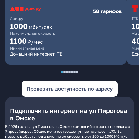
58 тарифов
Дом.ру
ТТК
1000
1
мбит/сек
Максимальная скорость
Мак
1100
4
₽/мес
Минимальная цена
Мин
Домашний интернет, ТВ
Дом
Проверить доступность по адресу
Подключить интернет на ул Пирогова
в Омске
В 2026 году на ул Пирогова в Омске домашний интернет предлагают
7 провайдеров. Общее количество доступных тарифов - 173. Вы
можете выбрать подключение со скоростью от 100 до 1000 Мбит/с.