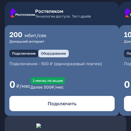
Ростелеком
Технологии доступа. Тест-драйв
200
1
мбит/сек
Домашний интернет
Дом
Подключение
Оборудование
По
Подключение
-
500 ₽ (единоразовый платеж)
По
1 месяц по акции
0
0
₽/мес
Далее
500
₽/мес
Подключить