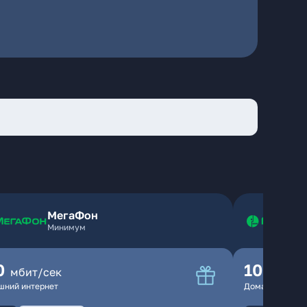
МегаФон
Минимум
0
100
мбит/сек
мбит
шний интернет
Домашний инте