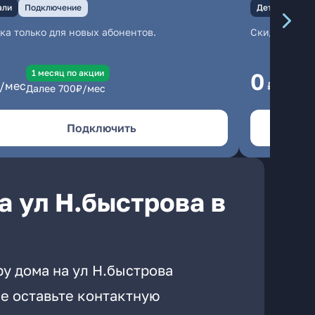
али
Подключение
Детали
Под
ка только для новых абонентов.
Скидка тольк
1 месяц по акции
1
0
/мес
₽/мес
Далее
700
₽/мес
Да
Подключить
а ул Н.быстрова в
у дома на ул Н.быстрова
е оставьте контактную