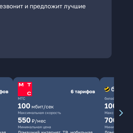
резвонит и предложит лучшие
ифов
6 тарифов
МТС
билайн
100
1000
мбит/сек
мби
Максимальная скорость
Максимальная 
550
700
₽/мес
₽/мес
Минимальная цена
Минимальная ц
ная
Домашний интернет, ТВ, мобильная
Домашний инт