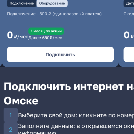
Подключение
Оборудование
Дет
Подключение
-
500 ₽ (единоразовый платеж)
Скид
1 месяц по акции
0
0
₽/мес
₽
Далее
650
₽/мес
Подключить
Подключить интернет н
Омске
Выберите свой дом: кликните по номер
Заполните данные: в открывшемся окн
информацию