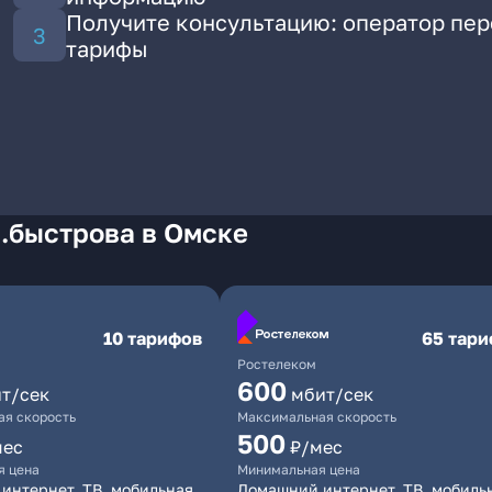
Получите консультацию: оператор пе
тарифы
.быстрова в Омске
10 тарифов
65 тар
Ростелеком
600
т/сек
мбит/сек
я скорость
Максимальная скорость
500
мес
₽/мес
я цена
Минимальная цена
интернет, ТВ, мобильная
Домашний интернет, ТВ, мобиль