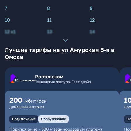
7
8
9
10
11
12
12 к1
13
14
Лучшие тарифы на ул Амурская 5-я в
Омске
Ростелеком
Технологии доступа. Тест-драйв
200
1
мбит/сек
Домашний интернет
Дом
Подключение
Оборудование
По
Подключение
-
500 ₽ (единоразовый платеж)
По