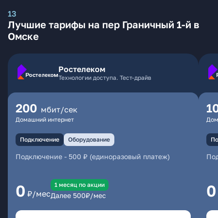
13
Лучшие тарифы на пер Граничный 1-й в
Омске
Ростелеком
Технологии доступа. Тест-драйв
200
1
мбит/сек
Домашний интернет
Дом
Подключение
Оборудование
По
Подключение
-
500 ₽ (единоразовый платеж)
По
1 месяц по акции
0
0
₽/мес
Далее
500
₽/мес