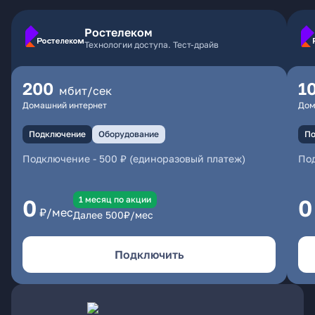
Ростелеком
Технологии доступа. Тест-драйв
200
1
мбит/сек
Домашний интернет
Дом
Подключение
Оборудование
По
Подключение
-
500 ₽ (единоразовый платеж)
По
1 месяц по акции
0
0
₽/мес
Далее
500
₽/мес
Подключить