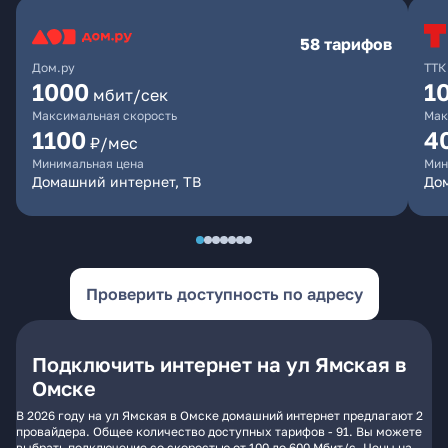
58 тарифов
Дом.ру
ТТК
1000
1
мбит/сек
Максимальная скорость
Мак
1100
4
₽/мес
Минимальная цена
Мин
Домашний интернет, ТВ
Дом
Проверить доступность по адресу
Подключить интернет на ул Ямская в
Омске
В 2026 году на ул Ямская в Омске домашний интернет предлагают 2
провайдера. Общее количество доступных тарифов - 91. Вы можете
выбрать подключение со скоростью от 100 до 600 Мбит/с. Цены на