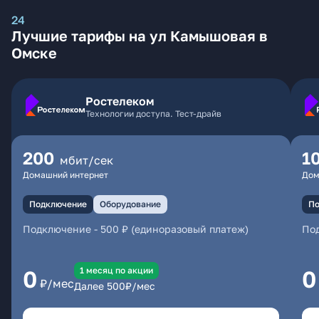
24
Лучшие тарифы на ул Камышовая в
Омске
Ростелеком
Технологии доступа. Тест-драйв
200
1
мбит/сек
Домашний интернет
Дом
Подключение
Оборудование
По
Подключение
-
500 ₽ (единоразовый платеж)
По
1 месяц по акции
0
0
₽/мес
Далее
500
₽/мес