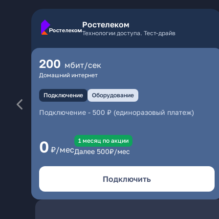
Ростелеком
Технологии доступа. Тест-драйв
200
мбит/сек
Домашний интернет
Подключение
Оборудование
Подключение
-
500 ₽ (единоразовый платеж)
1 месяц по акции
0
₽/мес
Далее
500
₽/мес
Подключить