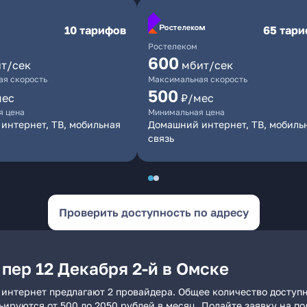
10 тарифов
65 тар
Ростелеком
600
т/сек
мбит/сек
я скорость
Максимальная скорость
500
мес
₽/мес
я цена
Минимальная цена
интернет, ТВ, мобильная
Домашний интернет, ТВ, мобиль
связь
Проверить доступность по адресу
пер 12 Декабря 2-й в Омске
й интернет предлагают 2 провайдера. Общее количество доступ
рьируются от 500 до 2050 рублей в месяц. Подайте заявку на 