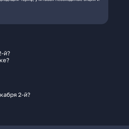
2-й?
ке?
кабря 2-й?