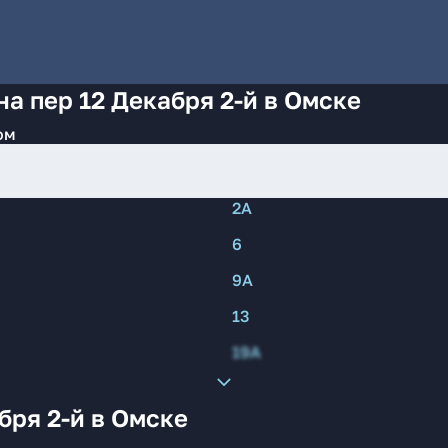
а пер 12 Декабря 2-й в Омске
ом
2А
6
9А
13
19А
бря 2-й в Омске