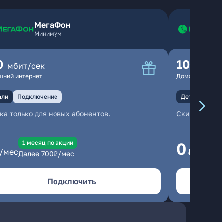
МегаФон
Минимум
0
100
мбит/сек
мбит
шний интернет
Домашний инте
али
Подключение
Детали
Под
ка только для новых абонентов.
Скидка тольк
1 месяц по акции
1
0
/мес
₽/мес
Далее
700
₽/мес
Да
Подключить