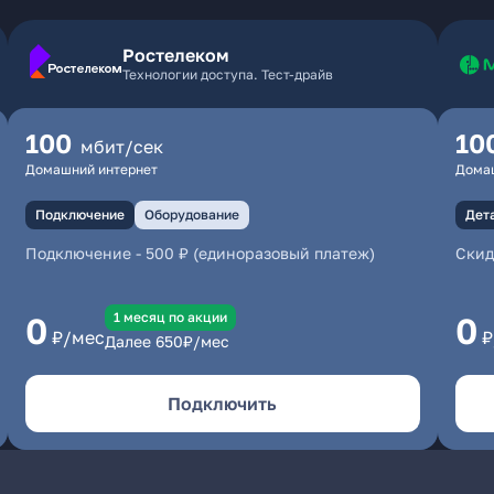
Ростелеком
Технологии доступа. Тест-драйв
100
10
мбит/сек
Домашний интернет
Дома
Подключение
Оборудование
Дет
Подключение
-
500 ₽ (единоразовый платеж)
Скид
1 месяц по акции
0
0
₽/мес
₽
Далее
650
₽/мес
Подключить