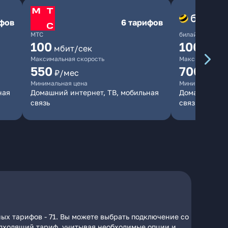
ифов
6 тарифов
МТС
билайн
100
1000
мбит/сек
мби
Максимальная скорость
Максимальная 
550
700
₽/мес
₽/мес
Минимальная цена
Минимальная ц
ная
Домашний интернет, ТВ, мобильная
Домашний инт
связь
связь
ных тарифов - 71. Вы можете выбрать подключение со
подходящий тариф, учитывая необходимые опции и