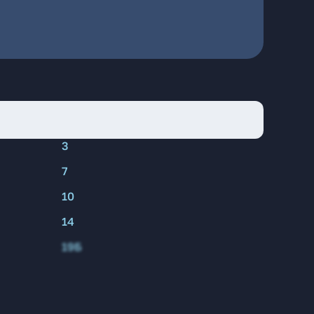
3
7
10
14
19Б