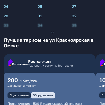
24
25
27
28
31
32
33
34
35
Лучшие тарифы на ул Красноярская в
Омске
Ростелеком
Технологии доступа. Тест-драйв
200
1
мбит/сек
Домашний интернет
Дом
Подключение
Оборудование
По
Подключение
-
500 ₽ (единоразовый платеж)
По