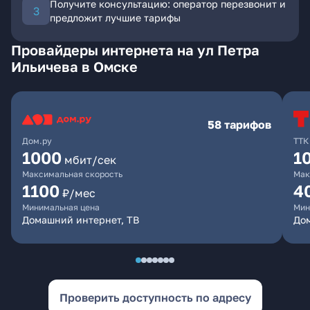
Получите консультацию: оператор перезвонит и
предложит лучшие тарифы
Провайдеры интернета на ул Петра
Ильичева в Омске
58 тарифов
Дом.ру
ТТК
1000
1
мбит/сек
Максимальная скорость
Мак
1100
4
₽/мес
Минимальная цена
Мин
Домашний интернет, ТВ
Дом
Проверить доступность по адресу