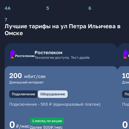
4А
5
6
7
Лучшие тарифы на ул Петра Ильичева в
Омске
Ростелеком
Технологии доступа. Тест-драйв
200
1
мбит/сек
Домашний интернет
Дом
Подключение
Оборудование
По
Подключение
-
500 ₽ (единоразовый платеж)
По
1 месяц по акции
0
0
₽/мес
Далее
500
₽/мес