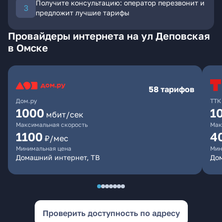
Получите консультацию: оператор перезвонит и
предложит лучшие тарифы
Провайдеры интернета на ул Деповская
в Омске
58 тарифов
Дом.ру
ТТК
1000
1
мбит/сек
Максимальная скорость
Мак
1100
4
₽/мес
Минимальная цена
Мин
Домашний интернет, ТВ
Дом
Проверить доступность по адресу