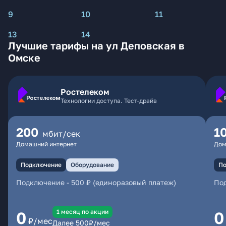
9
10
11
13
14
Лучшие тарифы на ул Деповская в
Омске
Ростелеком
Технологии доступа. Тест-драйв
200
1
мбит/сек
Домашний интернет
Дом
Подключение
Оборудование
По
Подключение
-
500 ₽ (единоразовый платеж)
По
1 месяц по акции
0
0
₽/мес
Далее
500
₽/мес