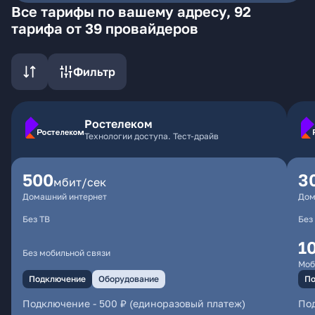
Все тарифы по вашему адресу, 92
тарифа от 39 провайдеров
Фильтр
Ростелеком
Технологии доступа. Тест-драйв
500
3
мбит/сек
Домашний интернет
Дом
Без ТВ
Без
1
Без мобильной связи
Моб
Подключение
Оборудование
По
Подключение
-
500 ₽ (единоразовый платеж)
По