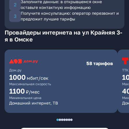
Заполните данные: в открывшемся окне
оставьте контактную информацию
Получите консультацию: оператор перезвонит и
предложит лучшие тарифы
Провайдеры интернета на ул Крайняя 3-
я в Омске
58 тарифов
Дом.ру
ТТК
1000
1
мбит/сек
Максимальная скорость
Мак
1100
4
₽/мес
Минимальная цена
Мин
Домашний интернет, ТВ
Дом