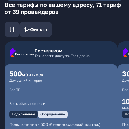
Все тарифы по вашему адресу, 71 тариф
от 39 провайдеров
Фильтр
Ростелеком
Технологии доступа. Тест-драйв
500
3
мбит/сек
Домашний интернет
Дом
Без ТВ
Без
1
Без мобильной связи
Моб
Подключение
Оборудование
По
Подключение
-
500 ₽ (единоразовый платеж)
По